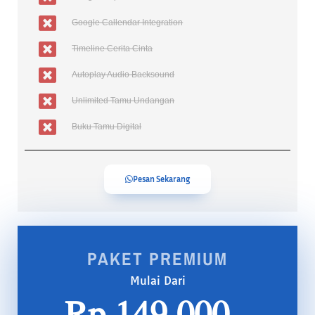
Google Callendar Integration
Timeline Cerita Cinta
Autoplay Audio Backsound
Unlimited Tamu Undangan
Buku Tamu Digital
Pesan Sekarang
PAKET PREMIUM
Mulai Dari
Rp.149.000,-