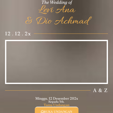
The Wedding of
Levi Ana
& Dio Achmad
12 . 12 . 2x
A & Z
Minggu, 12 Desember 202x
Kepada Yth.
Tamu Undangan
BUKA UNDANGAN